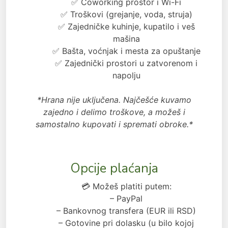
✅ Coworking prostor i Wi-Fi
✅ Troškovi (grejanje, voda, struja)
✅ Zajedničke kuhinje, kupatilo i veš
mašina
✅ Bašta, voćnjak i mesta za opuštanje
✅ Zajednički prostori u zatvorenom i
napolju
*Hrana nije uključena. Najčešće kuvamo
zajedno i delimo troškove, a možeš i
samostalno kupovati i spremati obroke.*
Opcije plaćanja
💳 Možeš platiti putem:
– PayPal
– Bankovnog transfera (EUR ili RSD)
– Gotovine pri dolasku (u bilo kojoj