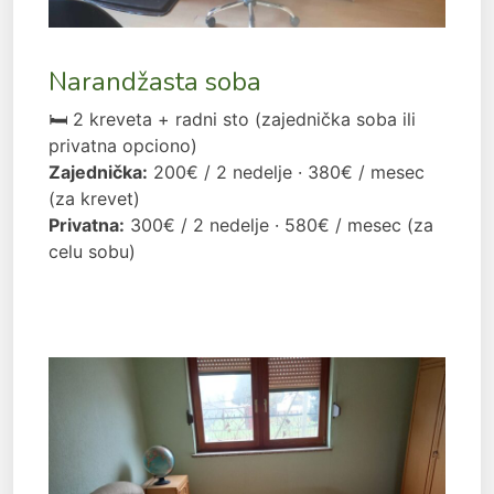
Narandžasta soba
🛏 2 kreveta + radni sto (zajednička soba ili
privatna opciono)
Zajednička:
200€ / 2 nedelje · 380€ / mesec
(za krevet)
Privatna:
300€ / 2 nedelje · 580€ / mesec (za
celu sobu)