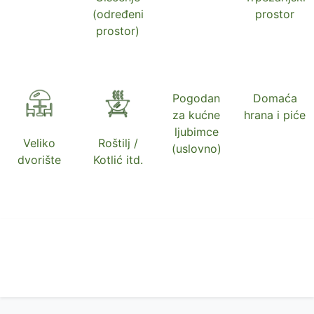
(određeni
prostor
prostor)
Pogodan
Domaća
za kućne
hrana i piće
ljubimce
Veliko
Roštilj /
(uslovno)
dvorište
Kotlić itd.