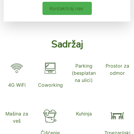
Kontaktiraj nas
Sadržaj
Parking
Prostor za
(besplatan
odmor
na ulici)
4G WiFi
Coworking
Mašina za
Kuhinja
veš
Čišćenje
Trpezarijski