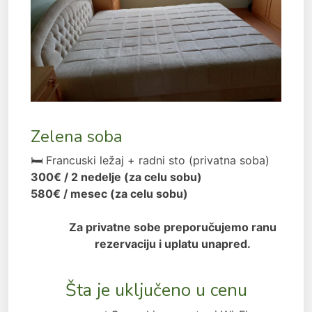
Zelena soba
🛏 Francuski ležaj + radni sto (privatna soba)
300€ / 2 nedelje (za celu sobu)
580€ / mesec (za celu sobu)
Za privatne sobe preporučujemo ranu
rezervaciju i uplatu unapred.
Šta je uključeno u cenu