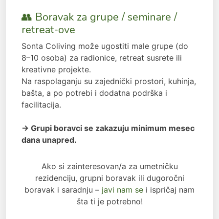
👥 Boravak za grupe / seminare /
retreat-ove
Sonta Coliving može ugostiti male grupe (do
8–10 osoba) za radionice, retreat susrete ili
kreativne projekte.
Na raspolaganju su zajednički prostori, kuhinja,
bašta, a po potrebi i dodatna podrška i
facilitacija.
→ Grupi boravci se zakazuju minimum mesec
dana unapred.
Ako si zainteresovan/a za umetničku
rezidenciju, grupni boravak ili dugoročni
boravak i saradnju –
javi nam se
i ispričaj nam
šta ti je potrebno!