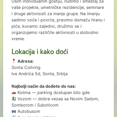
Osim individualnih gostiju, nudimo i smeštaj za
vaše projekte, umetničke rezidencije, seminare
i druge aktivnosti za manje grupe. Na imanju
sadimo voće i povrće, pravimo domaću hranu i
piće, kuvamo zajedno, družimo se i
organzujemo različite aktivnosti u slobodno
vreme.
Lokacija i kako doći
Adresa:
Sonta Coliving
Ive Andrića 5d, Sonta, Srbija
Najbolji način da dođete do nas:
Kolima — parking dostupan bilo gde
Vozom — dobra vezaa sa Novim Sadom,
Somborom i Suboticom
Autobusom