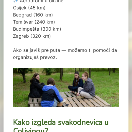
Aerodromi u blizini:
Osijek (45 km)
Beograd (160 km)
Temišvar (240 km)
Budimpešta (300 km)
Zagreb (320 km)
Ako se javiš pre puta — možemo ti pomoći da
organizuješ prevoz.
Kako izgleda svakodnevica u
Colivingu?