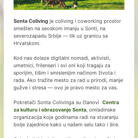
Sonta Coliving
je coliving i coworking prostor
smešten na seoskom imanju u Sonti, na
severozapadu Srbije — tik uz granicu sa
Hrvatskom.
Kod nas dolaze digitalni nomadi, aktivisti,
umetnici, frilenseri i svi oni koji tragaju za
sporijim, tišim i smislenijim načinom života i
rada. Ako tražite mesto za rad u prirodi, manje
gužve i stresa — ovo je pravo mesto za vas.
Pokretači Sonta Colivinga su članovi
Centra
za kulturu i obrazovanje Sonta
, omladinske
organizacija koja godinama radi na stvaranju
bolje zajednice kako u našem selu tako i šire.