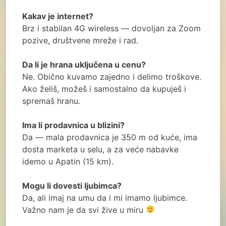
Kakav je internet?
Brz i stabilan 4G wireless — dovoljan za Zoom
pozive, društvene mreže i rad.
Da li je hrana uključena u cenu?
Ne. Obično kuvamo zajedno i delimo troškove.
Ako želiš, možeš i samostalno da kupuješ i
spremaš hranu.
Ima li prodavnica u blizini?
Da — mala prodavnica je 350 m od kuće, ima
dosta marketa u selu, a za veće nabavke
idemo u Apatin (15 km).
Mogu li dovesti ljubimca?
Da, ali imaj na umu da i mi imamo ljubimce.
Važno nam je da svi žive u miru