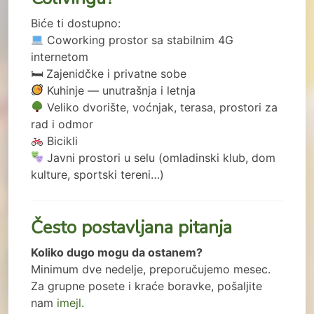
Biće ti dostupno:
Coworking prostor sa stabilnim 4G
internetom
🛏 Zajenidčke i privatne sobe
Kuhinje — unutrašnja i letnja
Veliko dvorište, voćnjak, terasa, prostori za
rad i odmor
Bicikli
Javni prostori u selu (omladinski klub, dom
kulture, sportski tereni…)
Često postavljana pitanja
Koliko dugo mogu da ostanem?
Minimum dve nedelje, preporučujemo mesec.
Za grupne posete i kraće boravke, pošaljite
nam
imejl.