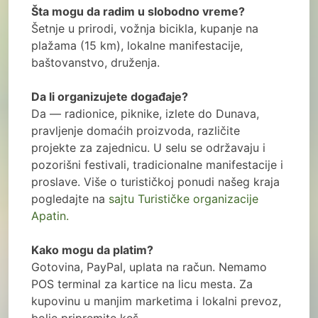
Šta mogu da radim u slobodno vreme?
Šetnje u prirodi, vožnja bicikla, kupanje na
plažama (15 km), lokalne manifestacije,
baštovanstvo, druženja.
Da li organizujete događaje?
Da — radionice, piknike, izlete do Dunava,
pravljenje domaćih proizvoda, različite
projekte za zajednicu. U selu se održavaju i
pozorišni festivali, tradicionalne manifestacije i
proslave. Više o turističkoj ponudi našeg kraja
pogledajte na
sajtu Turističke organizacije
Apatin.
Kako mogu da platim?
Gotovina, PayPal, uplata na račun. Nemamo
POS terminal za kartice na licu mesta. Za
kupovinu u manjim marketima i lokalni prevoz,
bolje pripremite keš.