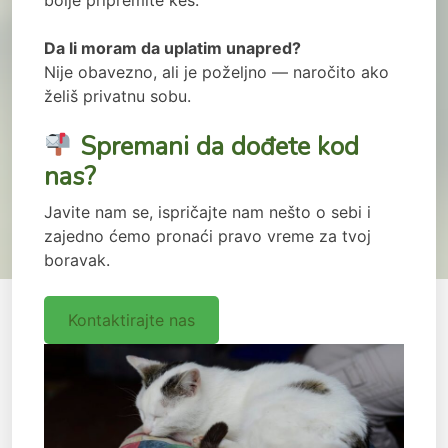
Da li moram da uplatim unapred?
Nije obavezno, ali je poželjno — naročito ako
želiš privatnu sobu.
Spremani da dođete kod
nas?
Javite nam se, ispričajte nam nešto o sebi i
zajedno ćemo pronaći pravo vreme za tvoj
boravak.
Kontaktirajte nas